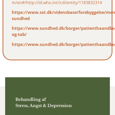
m/en#/http://id.who.int/icd/entity/1183832314
https://www.sst.dk/vidensbase/forebyggelse/men
sundhed
https://www.sundhed.dk/borger/patienthaandbog
og-tab/
https://www.sundhed.dk/borger/patienthaandbo
Behandling af
Stress, Angst & Depression