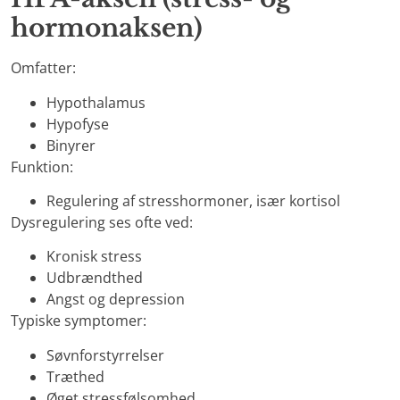
hormonaksen)
Omfatter:
Hypothalamus
Hypofyse
Binyrer
Funktion:
Regulering af stresshormoner, især kortisol
Dysregulering ses ofte ved:
Kronisk stress
Udbrændthed
Angst og depression
Typiske symptomer:
Søvnforstyrrelser
Træthed
Øget stressfølsomhed