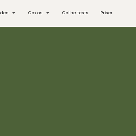
iden
Om os
Online tests
Priser