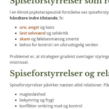
Spiseforstyrrelser som r
I en klinisk psykoterapeutisk forståelse ses spiseforst
håndtere indre tilstande
, fx:
uro
,
angst
og kaos
lavt selvværd
og selvkritik
skam
og følelsesmæssig smerte
behov for kontrol i en uforudsigelig verden
Problemet er, at strategien gradvist overtager styring
mistrivsel.
Spiseforstyrrelser og re
Spiseforstyrrelser påvirker næsten altid relationer. P
magtesløshed
bekymring og frygt
konflikter omkring mad og kontrol