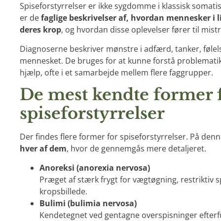
Spiseforstyrrelser er ikke sygdomme i klassisk somati
er de
faglige beskrivelser af, hvordan mennesker i l
deres krop
, og hvordan disse oplevelser fører til mis
Diagnoserne beskriver mønstre i adfærd, tanker, følel
mennesket. De bruges for at kunne forstå problemati
hjælp, ofte i et samarbejde mellem flere faggrupper.
De mest kendte former 
spiseforstyrrelser
Der findes flere former for spiseforstyrrelser. På den
hver af dem
, hvor de gennemgås mere detaljeret.
Anoreksi (anorexia nervosa)
Præget af stærk frygt for vægtøgning, restriktiv 
kropsbillede.
Bulimi (bulimia nervosa)
Kendetegnet ved gentagne overspisninger efter