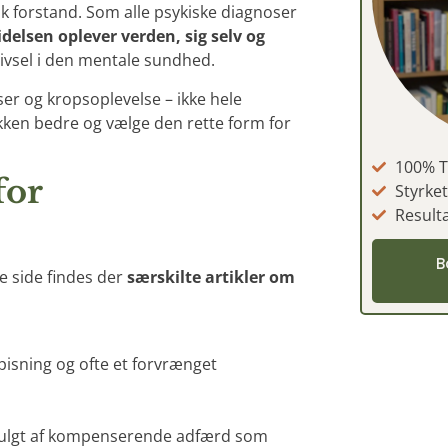
sk forstand. Som alle psykiske diagnoser
idelsen oplever verden, sig selv og
trivsel i den mentale sundhed.
ser og kropsoplevelse – ikke hele
kken bedre og vælge den rette form for
100% T
for
Styrke
Resulta
B
ne side findes der
særskilte artikler om
spisning og ofte et forvrænget
fulgt af kompenserende adfærd som