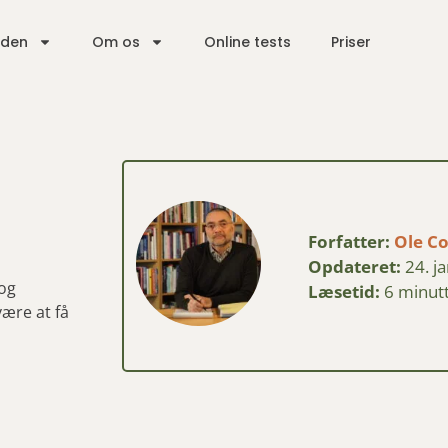
iden
Om os
Online tests
Priser
Forfatter:
Ole C
Opdateret:
24. j
 og
Læsetid:
6 minut
være at få