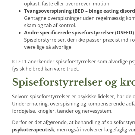
opkast, faste eller overdreven motion.
Tvangsoverspisning (BED – binge eating disord
Gentagne overspisninger uden regelmæssig komp
skam og tab af kontrol.
Andre specificerede spiseforstyrrelser (OSFED)
Spiseforstyrrelser, der ikke passer præcist ind 
være lige så alvorlige.
ICD-11 anerkender spiseforstyrrelser som alvorlige psy
fysisk helbred kan være truet.
Spiseforstyrrelser og k
Selvom spiseforstyrrelser er psykiske lidelser, har de 
Underernæring, overspisning og kompenserende adfæ
fordøjelse, knogler, tænder og nervesystem.
Derfor er det afgørende, at behandling af spiseforstyr
psykoterapeutisk
, men også involverer lægefaglig vu