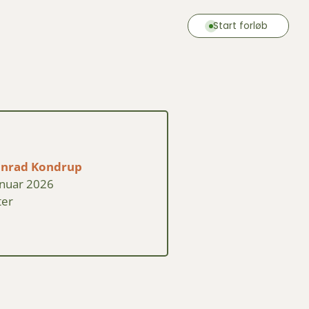
Start forløb
onrad Kondrup
anuar 2026
ter