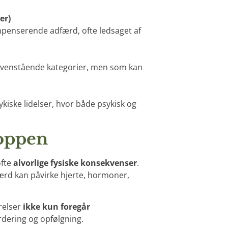
er)
enserende adfærd, ofte ledsaget af
i ovenstående kategorier, men som kan
kiske lidelser, hvor både psykisk og
roppen
ofte
alvorlige fysiske konsekvenser
.
rd kan påvirke hjerte, hormoner,
relser
ikke kun foregår
rdering og opfølgning.