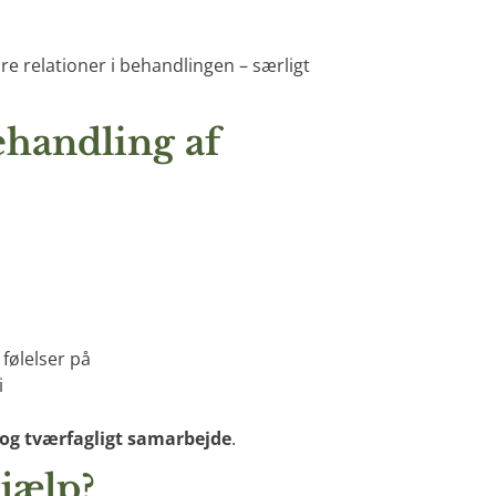
ære relationer i behandlingen – særligt
ehandling af
følelser på
i
og tværfagligt samarbejde
.
jælp?