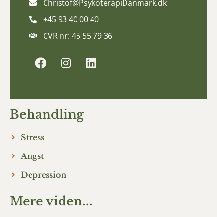
Christof@PsykoterapiDanmark.dk
+45 93 40 00 40
CVR nr: 45 55 79 36
Behandling
Stress
Angst
Depression
Mere viden...