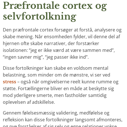
Præfrontale cortex og
selvfortolkning
Den præfrontale cortex forsøger at forstå, analysere og
skabe mening. Når ensomheden fylder, vil denne del af
hjernen ofte skabe narrativer, der forstærker
isolationen: “jeg er ikke værd at være sammen med”,
“ingen savner mig”, “jeg passer ikke ind”.
Disse fortolkninger kan skabe en voldsom mental
belastning, som minder om de mønstre, vi ser ved
stress
– også når omgivelserne reelt kunne rumme og
støtte. Fortællingerne bliver en måde at beskytte sig
mod yderligere smerte, men fastholder samtidig
oplevelsen af adskillelse.
Gennem følelsesmæssig validering, medfølelse og
refleksion kan disse fortolkninger langsomt afmonteres,
og nye forståelser af sig selv og egne relationer vokse