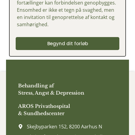
fortællinger
kan
forbindelsen
genopbygges.
Ensomhed
er
ikke
et
tegn
på
svaghed,
men
en
invitation
til
genoprettelse
af
kontakt
og
samhørighed.
Begynd dit forløb
Behandling af
Stress, Angst & Depression
AROS
Privathospital
&
Sundhedscenter
Skejbyparken 152, 8200 Aarhus N