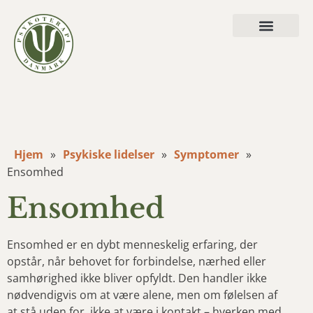
Hvad vi behandler
Hjem
»
Psykiske lidelser
»
Symptomer
»
Ensomhed
Ensomhed
Ensomhed er en dybt menneskelig erfaring, der
opstår, når behovet for forbindelse, nærhed eller
samhørighed ikke bliver opfyldt. Den handler ikke
nødvendigvis om at være alene, men om følelsen af
at stå uden for, ikke at være i kontakt – hverken med