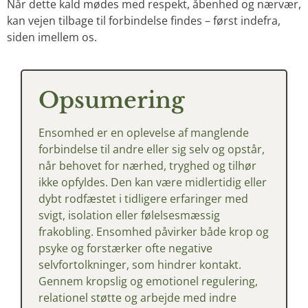
Når dette kald mødes med respekt, åbenhed og nærvær,
kan vejen tilbage til forbindelse findes – først indefra,
siden imellem os.
Opsumering
Ensomhed
er
en
oplevelse
af
manglende
forbindelse
til
andre
eller
sig
selv
og
opstår,
når
behovet
for
nærhed,
tryghed
og
tilhør
ikke
opfyldes.
Den
kan
være
midlertidig
eller
dybt
rodfæstet
i
tidligere
erfaringer
med
svigt,
isolation
eller
følelsesmæssig
frakobling.
Ensomhed
påvirker
både
krop
og
psyke
og
forstærker
ofte
negative
selvfortolkninger,
som
hindrer
kontakt.
Gennem
kropslig
og
emotionel
regulering,
relationel
støtte
og
arbejde
med
indre