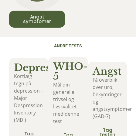
Angst
symptomer
ANDRE TESTS
WHO-
Depression
Angst
5
Kortlæg
Få overblik
tegn på
Mål din
over uro,
depression –
generelle
bekymringer
Major
trivsel og
og
Despression
livskvalitet
angstsymptomer
Inventory
med denne
(GAD-7)
(MDI)
test
Tag
Tag
testen
Tag