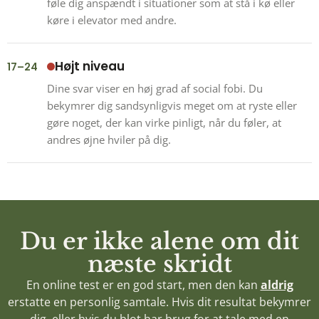
føle dig anspændt i situationer som at stå i kø eller
køre i elevator med andre.
Højt niveau
17–24
Dine svar viser en høj grad af social fobi. Du
bekymrer dig sandsynligvis meget om at ryste eller
gøre noget, der kan virke pinligt, når du føler, at
andres øjne hviler på dig.
Du er ikke alene om dit
næste skridt
En online test er en god start, men den kan
aldrig
erstatte en personlig samtale. Hvis dit resultat bekymrer
dig, eller hvis du blot har brug for at tale med en