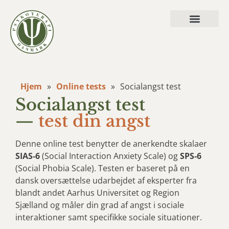
Hvad vi behandler
Hjem
»
Online tests
»
Socialangst test
Socialangst test
—
test din angst
Denne online test benytter de anerkendte skalaer
SIAS-6
(Social Interaction Anxiety Scale) og
SPS-6
(Social Phobia Scale)
.
Testen er baseret på en
dansk oversættelse udarbejdet af eksperter fra
blandt andet Aarhus Universitet og Region
Sjælland og måler din grad af angst i sociale
interaktioner samt specifikke sociale situationer
.