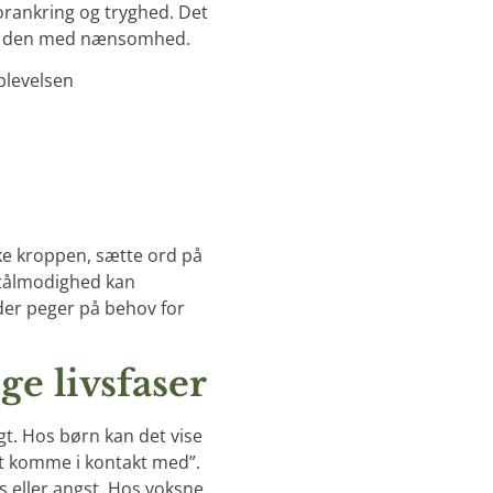
orankring og tryghed. Det
møde den med nænsomhed.
plevelsen
ke kroppen, sætte ord på
 tålmodighed kan
 der peger på behov for
ge livsfaser
igt. Hos børn kan det vise
at komme i kontakt med”.
s eller angst. Hos voksne