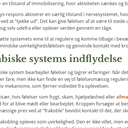
 – en tilstand af immobilisering, hvor aktiviteten sænkes og 
ys-respons aktiverer en særlig tilstand i nervesystemet, hv
 ved at “tjekke ud”. Det kan give følelsen af at være til ste
sig selv udefra eller oplever verden gennem en tåge.
tøtte systemets evne til at regulere og komme tilbage i bev
 mindske uvirkelighedsfølelsen og genvinde kontakt med kro
biske systems indflydelse
iske system bearbejder følelser og lagrer erfaringer. Når de
er fare, men ikke kan finde en vej til følelsesmæssig reguler
tiv mekanisme, som fjerner individet fra oplevelsen.
 især, hvis følelser som frygt, skam, hjælpeløshed eller
afma
 for at blive mødt eller bearbejdet. Kroppen forsøger at be
æssige pres ved at “frakoble” bevidst kontakt til det, der sk
akobling opleves som uvirkelighed. Den er ikke villet, men 