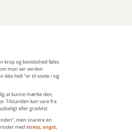
en krop og bevidsthed føles
m om man ser verden
ke helt “er til stede i sig
tlig at kunne mærke den,
ge. Tilstanden kan vare fra
dseligt eller gradvist.
standen”, men snarere en
perioder med
stress,
angst
,