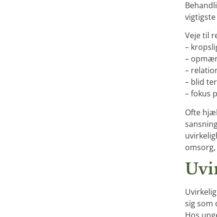
Behandli
vigtigst
Veje til
– kropsl
– opmær
– relatio
– blid t
– fokus 
Ofte hjæ
sansning
uvirkeli
omsorg, 
Uvir
Uvirkelig
sig som 
Hos unge