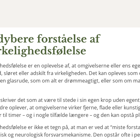
dybere forståelse af
rkelighedsfølelse
ghedsfølelse er en oplevelse af, at omgivelserne eller ens eg
 sløret eller adskilt fra virkeligheden. Det kan opleves so
n glasrude, som om alt er drømmeagtigt, eller som om man ik
skriver det som at være til stede i sin egen krop uden egen
re oplever, at omgivelserne virker fjerne, flade eller kunsti
til timer – og i nogle tilfælde længere – og den kan opstå plu
ghedsfølelse er ikke et tegn på, at man er ved at “miste for
isk og neurologisk forsvarsmekanisme. Den opstår ofte i 