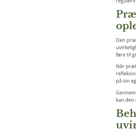
reguleri
Præ
opl
Den præf
uvirkelig
føre til 
Når præfr
refleksio
på sin eg
Gennem f
kan den 
Beh
uvi