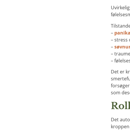
Uvirkeli
følelses
Tilstande
–
panika
– stress
–
søvnu
– traume
– følels
Det er k
smertefu
forsøger
som des
Rol
Det auto
kroppen 