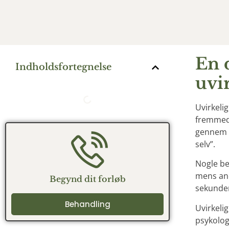
En 
Indholdsfortegnelse
uvi
Uvirkeli
fremmed,
gennem e
selv”.
Nogle be
mens and
Begynd dit forløb
sekunder 
Behandling
Uvirkeli
psykolog