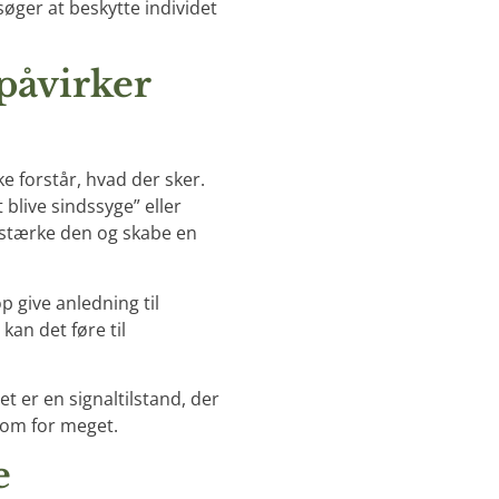
øger at beskytte individet
påvirker
e forstår, hvad der sker.
 blive sindssyge” eller
orstærke den og skabe en
op give anledning til
kan det føre til
 Det er en signaltilstand, der
 som for meget.
e