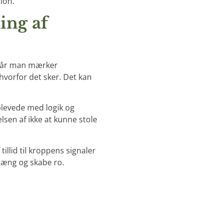
ion.
ing af
. Når man mærker
 hvorfor det sker. Det kan
oplevede med logik og
elsen af ikke at kunne stole
llid til kroppens signaler
hæng og skabe ro.