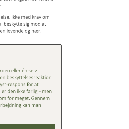
r.
tåelse, ikke med krav om
al beskytte sig mod at
gen levende og nær.
erden
eller
én
selv
en
beskyttelsesreaktion
rys”-
respons
for
at
,
er
den
ikke
farlig –
men
som
for
meget.
Gennem
rbejdning
kan
man