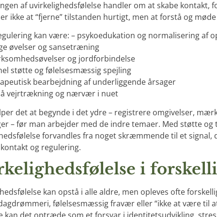
ngen af uvirkelighedsfølelse handler om at skabe kontakt, f
e er ikke at “fjerne” tilstanden hurtigt, men at forstå og 
 regulering kan være: – psykoedukation og normalisering af o
ige øvelser og sansetræning
ksomhedsøvelser og jordforbindelse
nel støtte og følelsesmæssig spejling
erapeutisk bearbejdning af underliggende årsager
på vejrtrækning og nærvær i nuet
lper det at begynde i det ydre – registrere omgivelser, mær
er – før man arbejder med de indre temaer. Med støtte og
ghedsfølelse forvandles fra noget skræmmende til et signal,
kontakt og regulering.
kelighedsfølelse i forskelli
hedsfølelse kan opstå i alle aldre, men opleves ofte forskell
dagdrømmeri, følelsesmæssig fravær eller “ikke at være til 
 kan det optræde som et forsvar i identitetsudvikling, stres