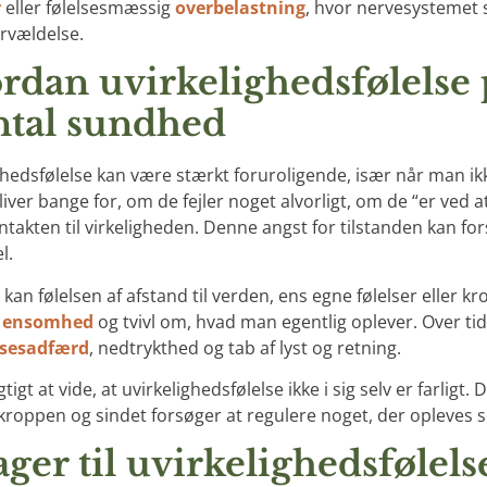
r
eller følelsesmæssig
overbelastning
, hvor nervesystemet s
rvældelse.
rdan uvirkelighedsfølelse 
tal sundhed
ghedsfølelse kan være stærkt foruroligende, især når man ikk
ver bange for, om de fejler noget alvorligt, om de “er ved at
ntakten til virkeligheden. Denne angst for tilstanden kan f
l.
kan følelsen af afstand til verden, ens egne følelser eller kr
,
ensomhed
og tvivl om, hvad man egentlig oplever. Over tid 
sesadfærd
, nedtrykthed og tab af lyst og retning.
gtigt at vide, at uvirkelighedsfølelse ikke i sig selv er farligt.
t kroppen og sindet forsøger at regulere noget, der opleves
ger til uvirkelighedsfølels