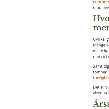
traume
mod ove
Hvo
men
Uvirkeli
Mange bli
miste ko
ond cirke
Samtidig 
tomhed
undgåel
Det er vi
viser, a
Årsa