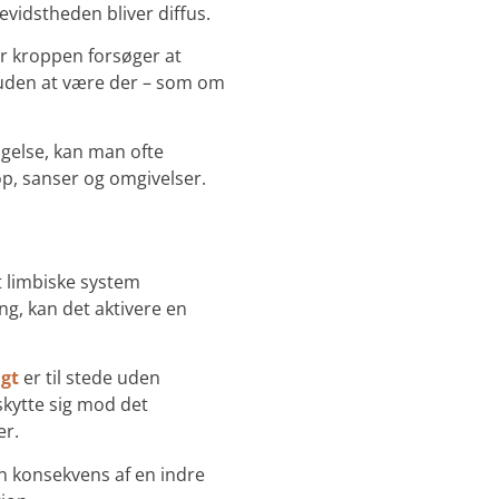
bevidstheden bliver diffus.
or kroppen forsøger at
de uden at være der – som om
ægelse, kan man ofte
p, sanser og omgivelser.
t limbiske system
ing, kan det aktivere en
gt
er til stede uden
skytte sig mod det
er.
en konsekvens af en indre