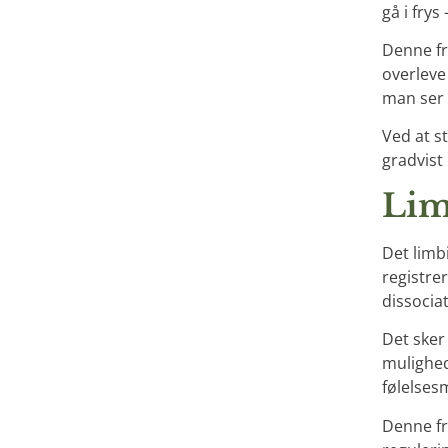
gå i frys
Denne fr
overleve
man ser 
Ved at s
gradvist
Lim
Det limb
registrer
dissocia
Det sker
mulighed
følelsesm
Denne fr