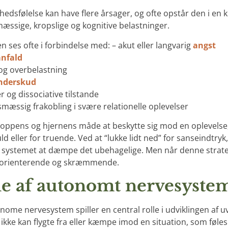
ghedsfølelse kan have flere årsager, og ofte opstår den i en
mæssige, kropslige og kognitive belastninger.
n ses ofte i forbindelse med: – akut eller langvarig
angst
nfald
 og overbelastning
nderskud
r og dissociative tilstande
esmæssig frakobling i svære relationelle oplevelser
roppens og hjernens måde at beskytte sig mod en oplevelse, d
ld eller for truende. Ved at “lukke lidt ned” for sanseindtry
 systemet at dæmpe det ubehagelige. Men når denne strateg
orienterende og skræmmende.
le af autonomt nervesyste
nome nervesystem spiller en central rolle i udviklingen af uv
ikke kan flygte fra eller kæmpe imod en situation, som føles