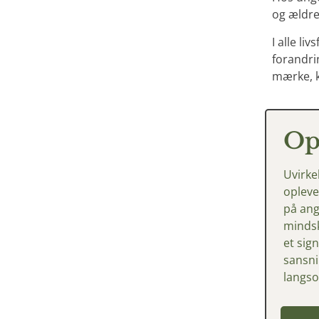
og ældre
I alle li
forandri
mærke, k
Op
Uvirke
oplev
på
ang
minds
et
sig
sansn
langs