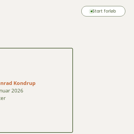
Start forløb
onrad Kondrup
anuar 2026
ter