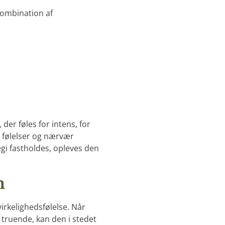
 kombination af
er føles for intens, for
k, følelser og nærvær
i fastholdes, opleves den
m
irkelighedsfølelse. Når
 truende, kan den i stedet