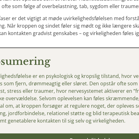
 ofte som følge af overbelastning, tab, sygdom eller traume
vsfaser er det vigtigt at møde uvirkelighedsfølelsen med fors
ng. Når kroppen og sindet føler sig mødt og ikke længere sk
an kontakten gradvist genskabes – og virkeligheden føles i
sumering
lighedsfølelse
er
en
psykologisk
og
kropslig
tilstand,
hvor
v
es
som
fjern,
drømmeagtig
eller
sløret.
Den
opstår
ofte
som
st,
stress
eller
traumer,
hvor
nervesystemet
aktiverer
en “
f
ke
overvældelse.
Selvom
oplevelsen
kan
føles
skræmmende
nal
om,
at
kroppen
forsøger
at
regulere
noget,
der
opleves
ing,
jordforbindelse,
relationel
støtte
og
blid
terapeutisk
bea
omt
genetablere
kontakten
til
sig
selv
og
virkeligheden.