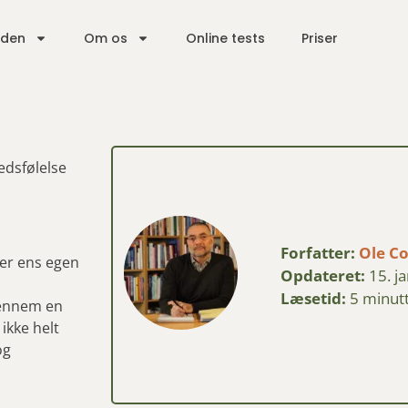
iden
Om os
Online tests
Priser
edsfølelse
Forfatter:
Ole C
ler ens egen
Opdateret:
15. j
Læsetid:
5 minut
gennem en
ikke helt
og