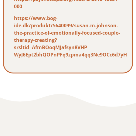
000
https://www.bog-
ide.dk/produkt/5640099/susan-m-johnson-
the-practice-of-emotionally-focused-couple-
therapy-creating?
srsltid=AfmBOoqMJafsyn8VHP-
WyJ6Ept2bhQOPnPFq9zpma4qq3Ne9OCc6d7yH